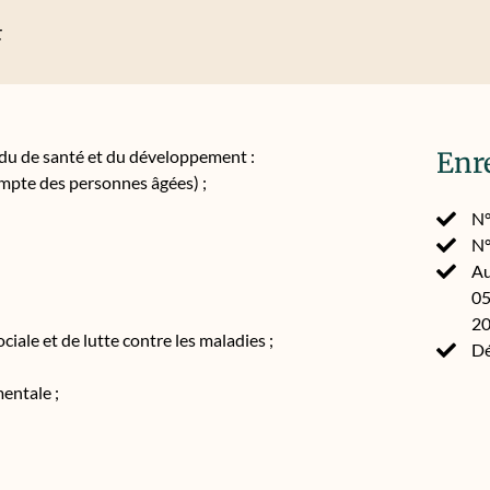
t
du de santé et du développement :
Enr
ompte des personnes âgées) ;
N°
N°
Au
05
2
iale et de lutte contre les maladies ;
Dé
entale ;