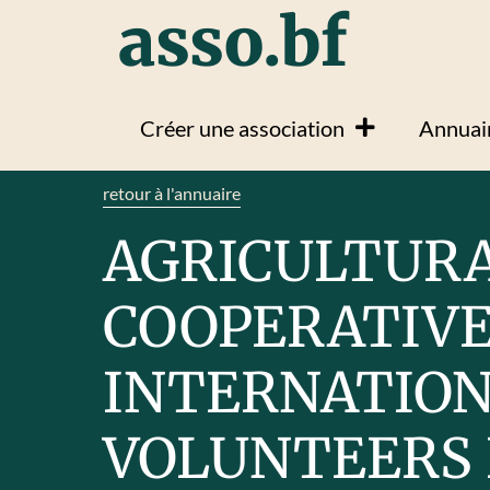
asso.bf
Créer une association
Annuair
retour à l'annuaire
AGRICULTUR
COOPERATIV
INTERNATIO
VOLUNTEERS 