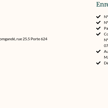
Enr
N°
N°
Pa
Co
Somgandé, rue 25.5 Porte 624
N°
07
Au
M
Dé