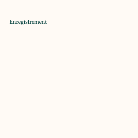
Enregistrement
N° IFU : 00227596S
N° DP-ONG : N00000830701
Autorisation d'exercer : Récépissé de déclaration
Début d'activité au Burkina Faso : 2020
Source(s) :
Inscription individuelle
asso.bf