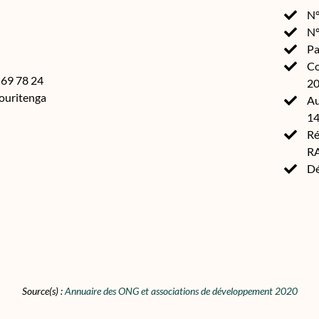
N°
N°
Pa
Co
 69 78 24
2
kouritenga
Au
14
Ré
R
Dé
Source(s) :
Annuaire des ONG et associations de développement 2020