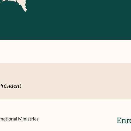
Président
rnational Ministries
Enr