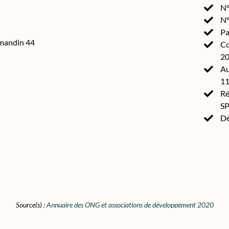
N°
N°
Pa
amandin 44
Co
2
Au
11
Ré
S
Dé
Source(s) :
Annuaire des ONG et associations de développement 2020