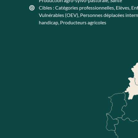
Production agro-sylvo-pastorale
,
Santé
Cibles :
Catégories professionnelles
,
Elèves
,
En
Vulnérables (OEV)
,
Personnes déplacées intern
handicap
,
Producteurs agricoles