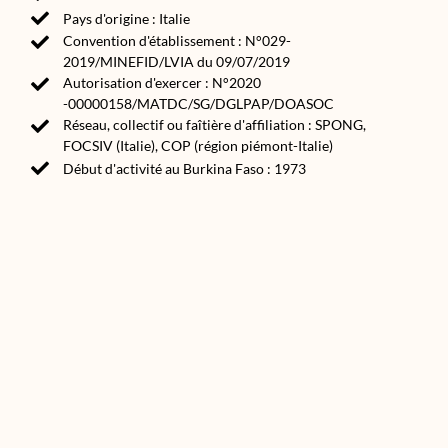
Pays d'origine : Italie
Convention d'établissement : N°029-
2019/MINEFID/LVIA du 09/07/2019
Autorisation d'exercer : N°2020
-00000158/MATDC/SG/DGLPAP/DOASOC
Réseau, collectif ou faîtière d'affiliation : SPONG,
FOCSIV (Italie), COP (région piémont-Italie)
Début d'activité au Burkina Faso : 1973
Source(s) :
Annuaire des ONG et associations de développement
2020
asso.bf