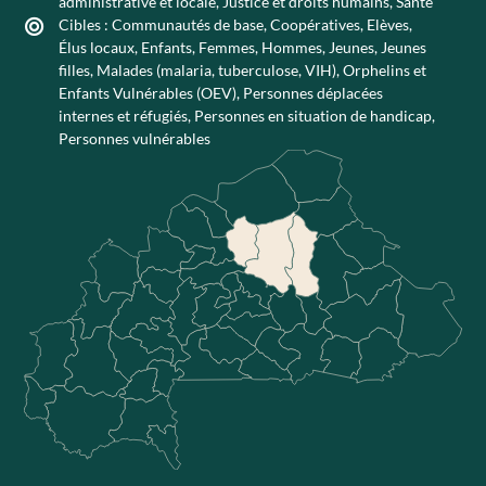
administrative et locale
,
Justice et droits humains
,
Santé
Cibles :
Communautés de base
,
Coopératives
,
Elèves
,
Élus locaux
,
Enfants
,
Femmes
,
Hommes
,
Jeunes
,
Jeunes
filles
,
Malades (malaria, tuberculose, VIH)
,
Orphelins et
Enfants Vulnérables (OEV)
,
Personnes déplacées
internes et réfugiés
,
Personnes en situation de handicap
,
Personnes vulnérables