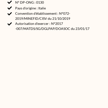
N° DP-ONG : 0130
Pays d'origine : Italie
Convention d'établissement : N°072-
2019/MINEFID/CISV du 21/10/2019
Autorisation d'exercer : N°2017
-007/MATDS/SG/DGLPAP/DOASOC du 23/01/17
Source(s) :
Annuaire des ONG et associations de développement
2020
asso.bf
Made in Africa by AWA