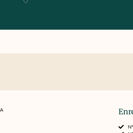
FA
Enr
N°