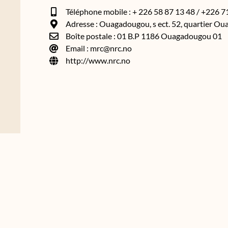
Téléphone mobile : + 226 58 87 13 48 / +226 
Adresse : Ouagadougou, s ect. 52, quartier Ou
Boîte postale : 01 B.P 1186 Ouagadougou 01
Email : mrc@nrc.no
http://www.nrc.no
asso.bf
Made in 