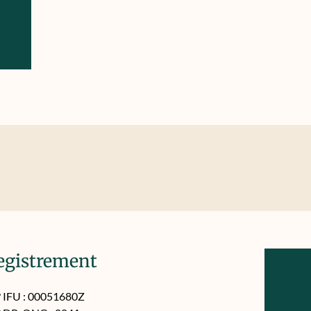
egistrement
 IFU : 00051680Z