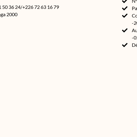
N°
71 50 36 24/+226 72 63 16 79
Pa
aga 2000
Co
-2
Au
-
Dé
Source(s) :
Annuaire des ONG et associations de développement 2020
Africa by AWA