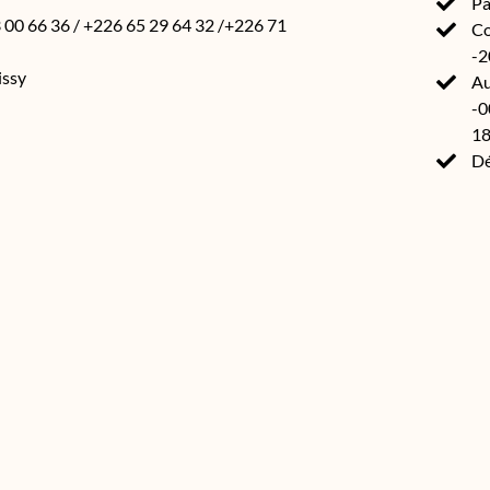
Pa
 00 66 36 / +226 65 29 64 32 /+226 71
Co
-2
issy
Au
-
18
Dé
Source(s) :
Annuaire des ONG et associations de développement 2020
Africa by AWA