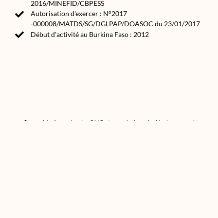
2016/MINEFID/CBPESS
Autorisation d'exercer : N°2017
-000008/MATDS/SG/DGLPAP/DOASOC du 23/01/2017
Début d'activité au Burkina Faso : 2012
Source(s) :
Annuaire des ONG et associations de développement
2020
asso.bf
Made in Africa by AWA