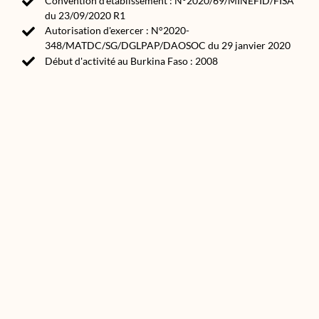
Convention d'établissement : N°2020/69/MINEFID/FISA
du 23/09/2020 R1
Autorisation d'exercer : N°2020-
348/MATDC/SG/DGLPAP/DAOSOC du 29 janvier 2020
Début d'activité au Burkina Faso : 2008
Source(s) :
Annuaire des ONG et associations de développement
2020
asso.bf
Made in Africa by AWA