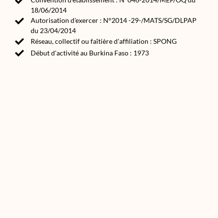
18/06/2014
Autorisation d'exercer : N°2014 -29-/MATS/SG/DLPAP
du 23/04/2014
Réseau, collectif ou faîtière d'affiliation : SPONG
Début d'activité au Burkina Faso : 1973
Source(s) :
Annuaire des ONG et associations de développement
2020
asso.bf
Made in Africa by AWA