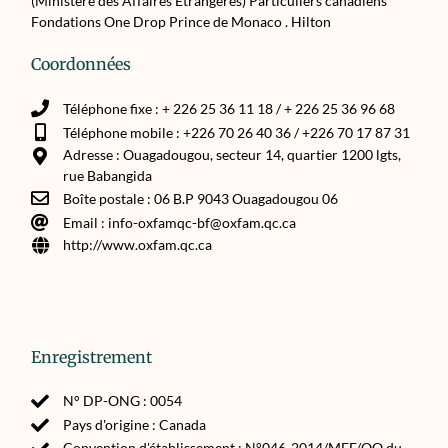
(Ministère des Affaires Etrangères) Particuliers canadiens
Fondations One Drop Prince de Monaco . Hilton
Coordonnées
Téléphone fixe : + 226 25 36 11 18 / + 226 25 36 96 68
Téléphone mobile : +226 70 26 40 36 / +226 70 17 87 31
Adresse : Ouagadougou, secteur 14, quartier 1200 lgts,
rue Babangida
Boîte postale : 06 B.P 9043 Ouagadougou 06
Email : info-oxfamqc-bf@oxfam.qc.ca
http://www.oxfam.qc.ca
Enregistrement
N° DP-ONG : 0054
Pays d'origine : Canada
Convention d'établissement : N°046-2014/MEF/OQ du